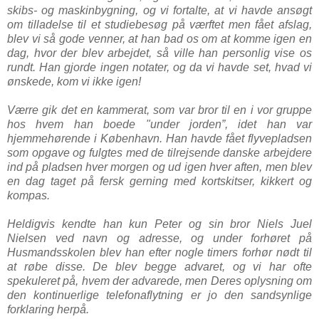
skibs- og maskinbygning, og vi fortalte, at vi havde ansøgt
om tilladelse til et studiebesøg på værftet men fået afslag,
blev vi så gode venner, at han bad os om at komme igen en
dag, hvor der blev arbejdet, så ville han personlig vise os
rundt. Han gjorde ingen notater, og da vi havde set, hvad vi
ønskede, kom vi ikke igen!
Værre gik det en kammerat, som var bror til en i vor gruppe
hos hvem han boede "under jorden”, idet han var
hjemmehørende i København. Han havde fået flyvepladsen
som opgave og fulgtes med de tilrejsende danske arbejdere
ind på pladsen hver morgen og ud igen hver aften, men blev
en dag taget på fersk gerning med kortskitser, kikkert og
kompas.
Heldigvis kendte han kun Peter og sin bror Niels Juel
Nielsen ved navn og adresse, og under forhøret på
Husmandsskolen blev han efter nogle timers forhør nødt til
at røbe disse. De blev begge advaret, og vi har ofte
spekuleret på, hvem der advarede, men Deres oplysning om
den kontinuerlige telefonaflytning er jo den sandsynlige
forklaring herpå.