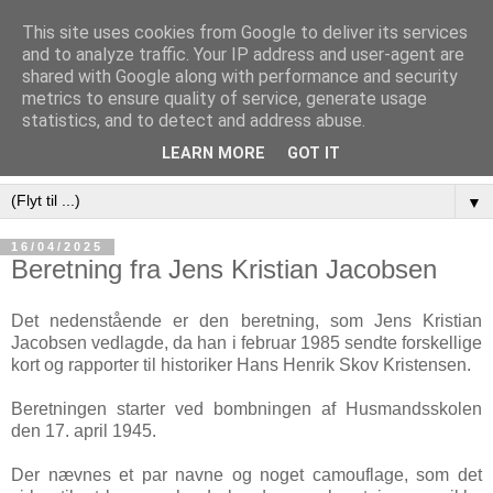
This site uses cookies from Google to deliver its services
and to analyze traffic. Your IP address and user-agent are
shared with Google along with performance and security
metrics to ensure quality of service, generate usage
statistics, and to detect and address abuse.
LEARN MORE
GOT IT
▼
16/04/2025
Beretning fra Jens Kristian Jacobsen
Det nedenstående er den beretning, som Jens Kristian
Jacobsen vedlagde, da han i februar 1985 sendte forskellige
kort og rapporter til historiker Hans Henrik Skov Kristensen.
Beretningen starter ved bombningen af Husmandsskolen
den 17. april 1945.
Der nævnes et par navne og noget camouflage, som det