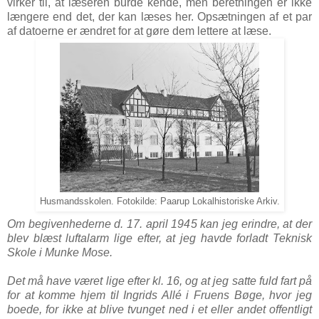
virker til, at læseren burde kende, men beretningen er ikke
længere end det, der kan læses her. Opsætningen af et par
af datoerne er ændret for at gøre dem lettere at læse.
Husmandsskolen. Fotokilde: Paarup Lokalhistoriske Arkiv.
Om begivenhederne d. 17. april 1945 kan jeg erindre, at der
blev blæst luftalarm lige efter, at jeg havde forladt Teknisk
Skole i Munke Mose.
Det må have været lige efter kl. 16, og at jeg satte fuld fart på
for at komme hjem til Ingrids Allé i Fruens Bøge, hvor jeg
boede, for ikke at blive tvunget ned i et eller andet offentligt