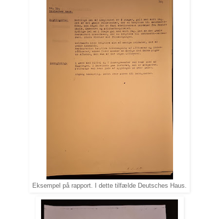
Eksempel på rapport. I dette tilfælde Deutsches Haus.