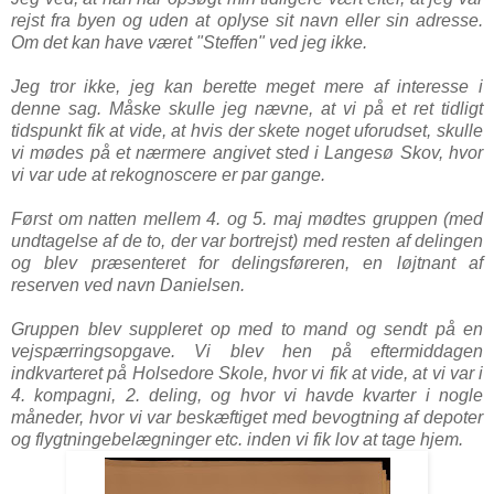
rejst fra byen og uden at oplyse sit navn eller sin adresse.
Om det kan have været "Steffen" ved jeg ikke.
Jeg tror ikke, jeg kan berette meget mere af interesse i
denne sag. Måske skulle jeg nævne, at vi på et ret tidligt
tidspunkt fik at vide, at hvis der skete noget uforudset, skulle
vi mødes på et nærmere angivet sted i Langesø Skov, hvor
vi var ude at rekognoscere er par gange.
Først om natten mellem 4. og 5. maj mødtes gruppen (med
undtagelse af de to, der var bortrejst) med resten af delingen
og blev præsenteret for delingsføreren, en løjtnant af
reserven ved navn Danielsen.
Gruppen blev suppleret op med to mand og sendt på en
vejspærringsopgave. Vi blev hen på eftermiddagen
indkvarteret på Holsedore Skole, hvor vi fik at vide, at vi var i
4. kompagni, 2. deling, og hvor vi havde kvarter i nogle
måneder, hvor vi var beskæftiget med bevogtning af depoter
og flygtningebelægninger etc. inden vi fik lov at tage hjem.