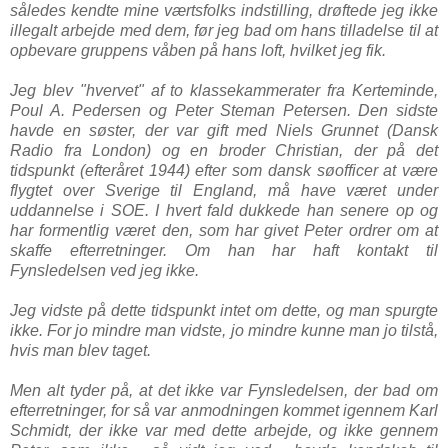
således kendte mine værtsfolks indstilling, drøftede jeg ikke
illegalt arbejde med dem, før jeg bad om hans tilladelse til at
opbevare gruppens våben på hans loft, hvilket jeg fik.
Jeg blev "hvervet" af to klassekammerater fra Kerteminde,
Poul A. Pedersen og Peter Steman Petersen. Den sidste
havde en søster, der var gift med Niels Grunnet (Dansk
Radio fra London) og en broder Christian, der på det
tidspunkt (efteråret 1944) efter som dansk søofficer at være
flygtet over Sverige til England, må have været under
uddannelse i SOE. I hvert fald dukkede han senere op og
har formentlig været den, som har givet Peter ordrer om at
skaffe efterretninger. Om han har haft kontakt til
Fynsledelsen ved jeg ikke.
Jeg vidste på dette tidspunkt intet om dette, og man spurgte
ikke. For jo mindre man vidste, jo mindre kunne man jo tilstå,
hvis man blev taget.
Men alt tyder på, at det ikke var Fynsledelsen, der bad om
efterretninger, for så var anmodningen kommet igennem Karl
Schmidt, der ikke var med dette arbejde, og ikke gennem