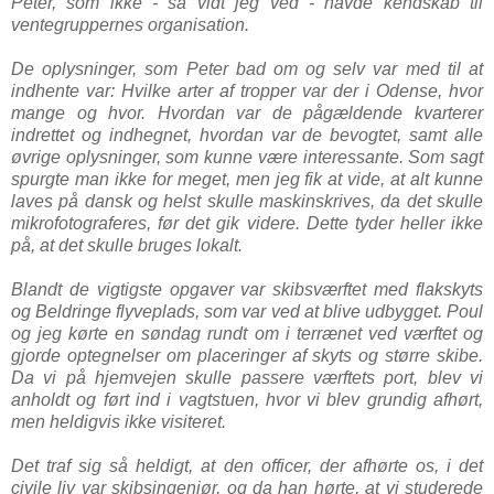
Peter, som ikke - så vidt jeg ved - havde kendskab til
ventegruppernes organisation.
De oplysninger, som Peter bad om og selv var med til at
indhente var: Hvilke arter af tropper var der i Odense, hvor
mange og hvor. Hvordan var de pågældende kvarterer
indrettet og indhegnet, hvordan var de bevogtet, samt alle
øvrige oplysninger, som kunne være interessante. Som sagt
spurgte man ikke for meget, men jeg fik at vide, at alt kunne
laves på dansk og helst skulle maskinskrives, da det skulle
mikrofotograferes, før det gik videre. Dette tyder heller ikke
på, at det skulle bruges lokalt.
Blandt de vigtigste opgaver var skibsværftet med flakskyts
og Beldringe flyveplads, som var ved at blive udbygget. Poul
og jeg kørte en søndag rundt om i terrænet ved værftet og
gjorde optegnelser om placeringer af skyts og større skibe.
Da vi på hjemvejen skulle passere værftets port, blev vi
anholdt og ført ind i vagtstuen, hvor vi blev grundig afhørt,
men heldigvis ikke visiteret.
Det traf sig så heldigt, at den officer, der afhørte os, i det
civile liv var skibsingeniør, og da han hørte, at vi studerede