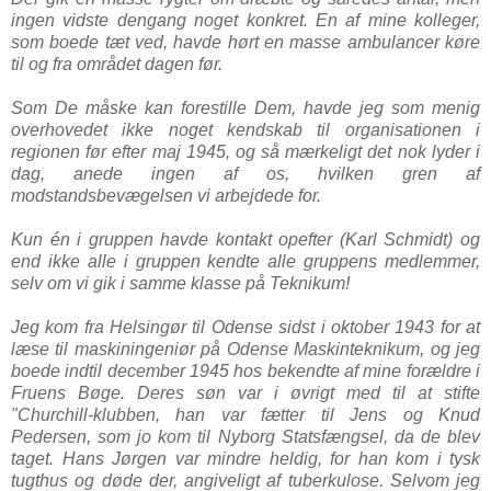
ingen vidste dengang noget konkret. En af mine kolleger,
som boede tæt ved, havde hørt en masse ambulancer køre
til og fra området dagen før.
Som De måske kan forestille Dem, havde jeg som menig
overhovedet ikke noget kendskab til organisationen i
regionen før efter maj 1945, og så mærkeligt det nok lyder i
dag, anede ingen af os, hvilken gren af
modstandsbevægelsen vi arbejdede for.
Kun én i gruppen havde kontakt opefter (Karl Schmidt) og
end ikke alle i gruppen kendte alle gruppens medlemmer,
selv om vi gik i samme klasse på Teknikum!
Jeg kom fra Helsingør til Odense sidst i oktober 1943 for at
læse til maskiningeniør på Odense Maskinteknikum, og jeg
boede indtil december 1945 hos bekendte af mine forældre i
Fruens Bøge. Deres søn var i øvrigt med til at stifte
"Churchill-klubben, han var fætter til Jens og Knud
Pedersen, som jo kom til Nyborg Statsfængsel, da de blev
taget. Hans Jørgen var mindre heldig, for han kom i tysk
tugthus og døde der, angiveligt af tuberkulose. Selvom jeg