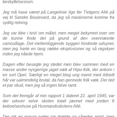
beskyttelsesrum.
Jeg må have været på Langelinie lige før Tietgens Allé på
vej til Søndre Boulevard, da jeg så maskinerne komme fra
sydlig retning.
Jeg var ikke i tvivl om målet, men meget bekymret over om
de kunne finde det på grund af den ovennævnte
camouflage. Det mellemliggende byggeri hindrede udsynet,
men jeg hørte en lang række eksplosioner og så røgskyer
inden jeg nåede hjem.
Dagen efter besøgte jeg stedet men blev sammen med en
masse andre nysgerrige jaget væk af Hipo-folk, der ankom i
en sort Opel. Særligt en meget bleg ung mand med ildrødt
hår var ualmindelig brutal, da han gennede folk væk. Der lød
et par skud, men jeg så ingen blive ramt.
Som det fremgår af min rapport 1 dateret 22. april 1945, var
der udover selve skolen totalt jævnet med jorden 6
beboelseshuse på Husmandsskolens Allé.
Der gik en masse rygter om dræbte og såredes antal, men