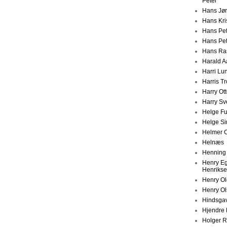
Peter
Hans Jø
Hans Kri
Hans Pet
Hans Pe
Hans Ra
Harald A
Harri Lu
Harris T
Harry Ot
Harry S
Helge F
Helge Si
Helmer C
Helnæs
Henning
Henry E
Henriks
Henry O
Henry O
Hindsgav
Hjendre 
Holger 