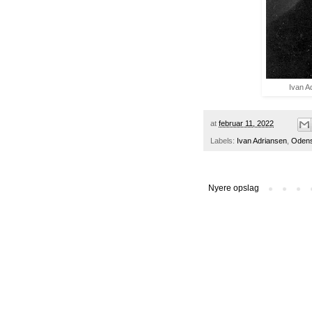
Ivan A
at
februar 11, 2022
Labels:
Ivan Adriansen
,
Oden
Nyere opslag