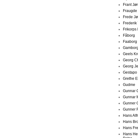
Frant Jø
Fraugde
Frede J
Frederik 
Frikorps
Fåborg
Faaborg
Gambor
Geels Kr
Georg Ch
Georg J
Gestapo
Grethe E
Gudme
Gunnar C
Gunnar 
Gunner 
Gunner 
Hans Alf
Hans Br
Hans Fre
Hans Hen