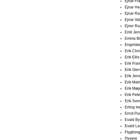
Ejnar Fr
Ejnar H
Ejnar R
Ejnar V
Ejner R
Emil Jen
Emma Br
Engelske
Erik Chr
Erik Elli
Erik Fra
Erik Gier
Erik Jen
Erik Ma
Erik Møg
Erik Pet
Erik Sve
Erling Iv
Ernst Pu
Evald By
Evald La
Flygtnin
Flyvere