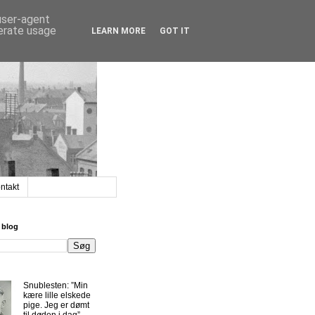
 user-agent
nerate usage
LEARN MORE
GOT IT
ntakt
 blog
Snublesten: ”Min
kære lille elskede
pige. Jeg er dømt
til døden i dag”