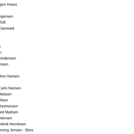
rgen Hvass
ørgensen
Toft
 Danmark
g
o
ristensen
ensen
line Hansen
arlo Nielsen
Madsen
Olsen
Rasmussen
red Madsen
odersen
derik Henriksen
ning Jensen - Store