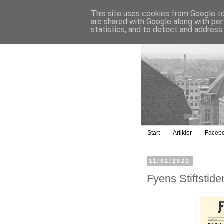
This site uses cookies from Google to 
are shared with Google along with per
statistics, and to detect and address
Start
Artikler
Faceb
11/02/2022
Fyens Stiftstid