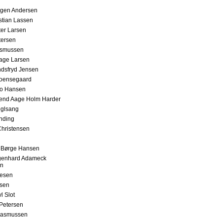
rgen Andersen
stian Lassen
er Larsen
tersen
smussen
age Larsen
ndsfryd Jensen
roensegaard
to Hansen
vend Aage Holm Harder
uglsang
nding
hristensen
 Børge Hansen
genhard Adameck
en
lesen
lsen
l Slot
Petersen
Rasmussen