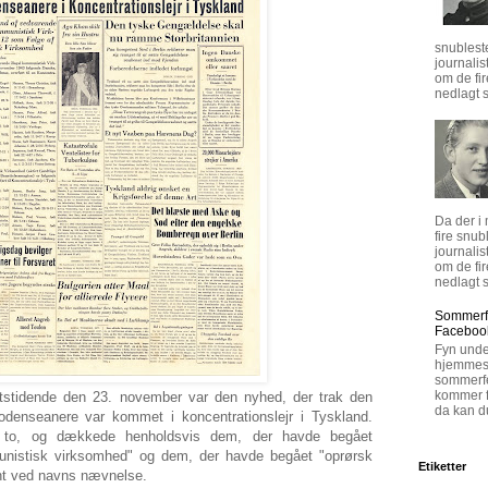
snublest
journalis
om de fi
nedlagt s
Da der i
fire snub
journalis
om de fi
nedlagt s
Sommerfe
Faceboo
Fyn unde
hjemmesi
sommerfe
kommer fø
ftstidende den 23. november var den nyhed, der trak den
da kan d
 odenseanere var kommet i koncentrationslejr i Tyskland.
 i to, og dækkede henholdsvis dem, der havde begået
unistisk virksomhed" og dem, der havde begået "oprørsk
Etiketter
nt ved navns nævnelse.