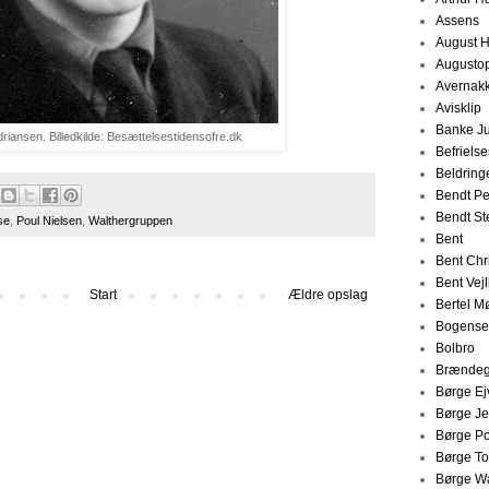
Assens
August 
Augustop
Avernak
Avisklip
Banke J
driansen. Billedkilde: Besættelsestidensofre.dk
Befriels
Beldring
Bendt P
Bendt Ste
se
,
Poul Nielsen
,
Walthergruppen
Bent
Bent Chr
Bent Vej
Start
Ældre opslag
Bertel Mø
Bogense
Bolbro
Brændeg
Børge Ej
Børge Je
Børge P
Børge To
Børge W