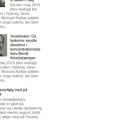
Da der i maj 2024
blev nedlagt fire
en i Nyborg, skrev
t Michael Rathje artikler
re unge mænd, der blev
nu...
Snublesten: Da
tyskerne sendte
storebror i
koncentrationslejr
blev Bendt
frihedskæmper
 maj 2024 blev nedlagt
lesten i Nyborg, skrev
t Michael Rathje artikler
re unge mænd, der blev
nu...
rie/følg med på
k
r besættelsens
de er gået på
rie og næste opdatering
rst medio august. Indtil
u følge med på Facebo...