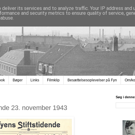
deliver its services and to analyze traffic. Your IP address and
formance and security metrics to ensure quality of service, ge
 abuse.
ook
Bøger
Links
Filmklip
Besættelsesoplevelser på Fyn
Om/ko
Søg i denne
ende 23. november 1943