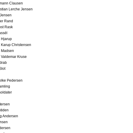
omann Clausen
istian Lerche Jensen
 Jensen
ler Rand
nst Rask
assél
n Hjarup
n Karup Christensen
n Madsen
n Valdemar Kruse
drab
Slot
olke Pedersen
amling
oldater
etersen
stiden
ng Andersen
ansen
dersen