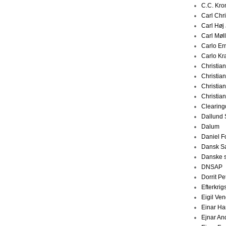
C.C. Kr
Carl Chr
Carl Høj
Carl Møl
Carlo Er
Carlo Kr
Christia
Christia
Christia
Christia
Clearing
Dallund 
Dalum
Daniel F
Dansk S
Danske s
DNSAP
Dorrit P
Efterkrig
Eigil Ve
Einar H
Ejnar An