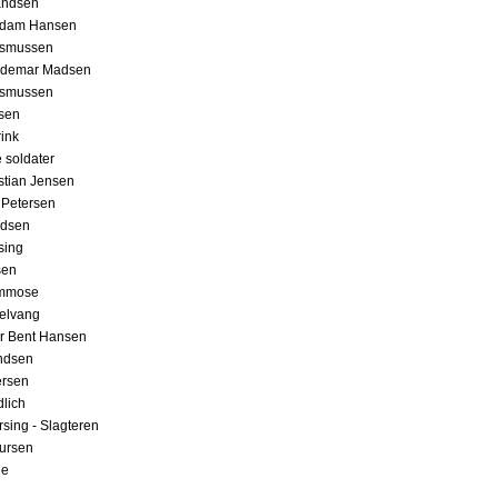
andsen
edam Hansen
asmussen
aldemar Madsen
asmussen
sen
ink
 soldater
istian Jensen
s Petersen
ndsen
sing
sen
lmmose
elvang
er Bent Hansen
ndsen
ersen
dlich
rsing - Slagteren
ursen
ge