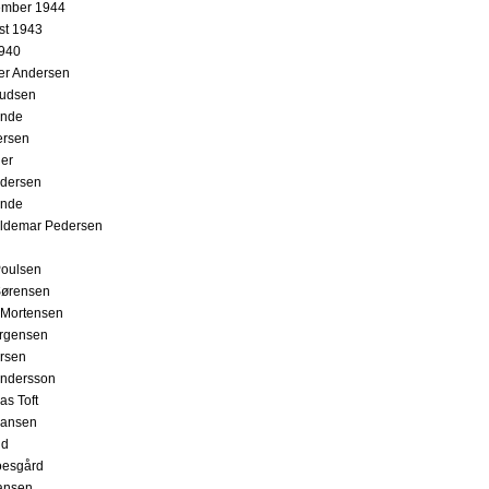
ember 1944
st 1943
1940
ler Andersen
nudsen
unde
ersen
ger
ndersen
unde
aldemar Pedersen
Poulsen
Sørensen
 Mortensen
ørgensen
rsen
Andersson
as Toft
hansen
nd
oesgård
ansen