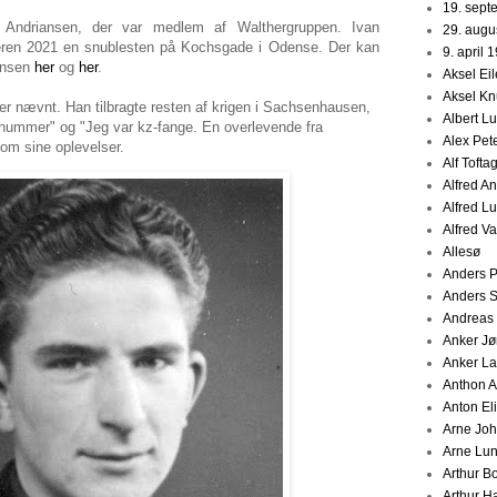
19. sept
 Andriansen, der var medlem af Walthergruppen. Ivan
29. augu
eren 2021 en snublesten på Kochsgade i Odense. Der kan
9. april 
ansen
her
og
her
.
Aksel Ei
Aksel K
er nævnt. Han tilbragte resten af krigen i Sachsenhausen,
Albert L
nummer" og "Jeg var kz-fange. En overlevende fra
Alex Pet
om sine oplevelser.
Alf Tofta
Alfred A
Alfred L
Alfred V
Allesø
Anders 
Anders 
Andreas
Anker J
Anker La
Anthon 
Anton Eli
Arne Jo
Arne Lu
Arthur B
Arthur H