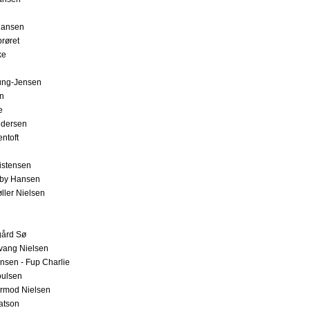
Hansen
røret
ke
ung-Jensen
en
e
edersen
ntoft
istensen
lby Hansen
ller Nielsen
ård Sø
vang Nielsen
nsen - Fup Charlie
oulsen
rmod Nielsen
atson