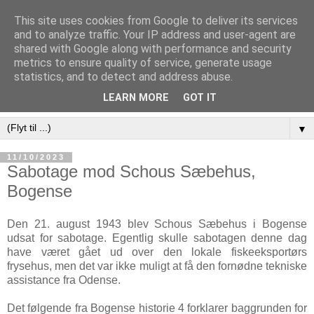
This site uses cookies from Google to deliver its services
and to analyze traffic. Your IP address and user-agent are
shared with Google along with performance and security
metrics to ensure quality of service, generate usage
statistics, and to detect and address abuse.
LEARN MORE
GOT IT
▼
11/10/2023
Sabotage mod Schous Sæbehus,
Bogense
Den 21. august 1943 blev Schous Sæbehus i Bogense
udsat for sabotage. Egentlig skulle sabotagen denne dag
have været gået ud over den lokale fiskeeksportørs
frysehus, men det var ikke muligt at få den fornødne tekniske
assistance fra Odense.
Det følgende fra Bogense historie 4 forklarer baggrunden for