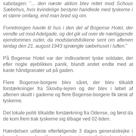
sabotagen: "
... den næste aktion blev rettet mod Schous
Sæbehus, hvis kvindelige bestyrer handlede med tyskerne i
et større omfang, end man brød sig om.
Forretningen havde til hus i den del af Bogense Hotel, der
vendte ud mod Adelgade, og det gik ud over de nærliggende
ejendommes ruder, da modstandsfolkene sent om aftenen
lørdag den 21. august 1943 sprængte sæbehuset i luften.
"
På Bogense Hotel var der indkvarteret tyske soldater, der
efter nogle øjeblikkes panik, blandt andet endte med at
kaste håndgranater ud på gaden.
Flere Bogense-borgere blev såret, der blev tilkaldt
forstærkninger fra Skovby-lejren og der blev i løbet af
aftenen skudt i gaderne og flere Bogense-borgere fik tæsk af
tyskerne.
Det lokale politi tilkaldte forstærkning fra Odense, og først da
de kom frem trak tyskerne sig tilbage ved 02-tiden.
Hændelsen udløste efterfølgende 3 dages generalstrejke i