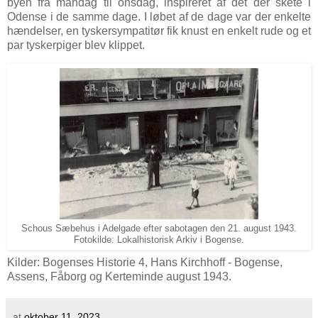
byen fra mandag til onsdag, inspireret af det der skete i
Odense i de samme dage. I løbet af de dage var der enkelte
hændelser, en tyskersympatitør fik knust en enkelt rude og et
par tyskerpiger blev klippet.
Schous Sæbehus i Adelgade efter sabotagen den 21. august 1943.
Fotokilde: Lokalhistorisk Arkiv i Bogense.
Kilder: Bogenses Historie 4, Hans Kirchhoff - Bogense,
Assens, Fåborg og Kerteminde august 1943.
at
oktober 11, 2023