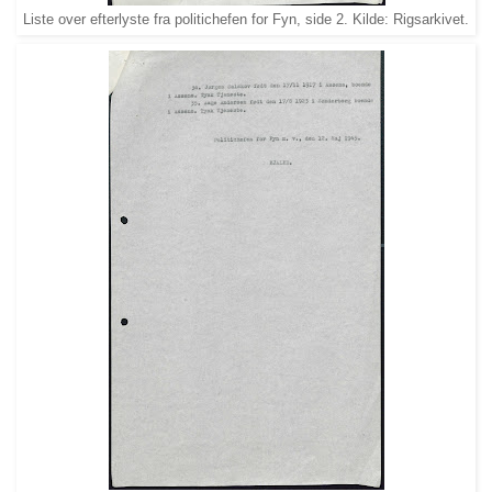
Liste over efterlyste fra politichefen for Fyn, side 2. Kilde: Rigsarkivet.