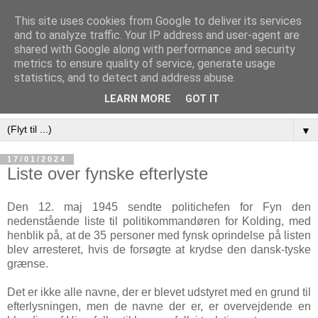
This site uses cookies from Google to deliver its services
and to analyze traffic. Your IP address and user-agent are
shared with Google along with performance and security
metrics to ensure quality of service, generate usage
statistics, and to detect and address abuse.
LEARN MORE
GOT IT
▼
17/01/2024
Liste over fynske efterlyste
Den 12. maj 1945 sendte politichefen for Fyn den
nedenstående liste til politikommandøren for Kolding, med
henblik på, at de 35 personer med fynsk oprindelse på listen
blev arresteret, hvis de forsøgte at krydse den dansk-tyske
grænse.
Det er ikke alle navne, der er blevet udstyret med en grund til
efterlysningen, men de navne der er, er overvejdende en