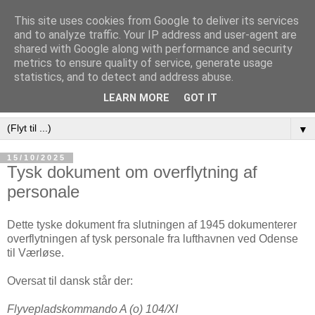
This site uses cookies from Google to deliver its services
and to analyze traffic. Your IP address and user-agent are
shared with Google along with performance and security
metrics to ensure quality of service, generate usage
statistics, and to detect and address abuse.
LEARN MORE
GOT IT
▼
15/10/2025
Tysk dokument om overflytning af
personale
Dette tyske dokument fra slutningen af 1945 dokumenterer
overflytningen af tysk personale fra lufthavnen ved Odense
til Værløse.
Oversat til dansk står der:
Flyvepladskommando A (o) 104/XI