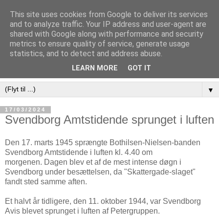
This site uses cookies from Google to deliver its services
and to analyze traffic. Your IP address and user-agent are
shared with Google along with performance and security
metrics to ensure quality of service, generate usage
statistics, and to detect and address abuse.
LEARN MORE
GOT IT
▼
17/03/2024
Svendborg Amtstidende sprunget i luften
Den 17. marts 1945 sprængte Bothilsen-Nielsen-banden
Svendborg Amtstidende i luften kl. 4.40 om
morgenen. Dagen blev et af de mest intense døgn i
Svendborg under besættelsen, da "Skattergade-slaget"
fandt sted samme aften.
Et halvt år tidligere, den 11. oktober 1944, var Svendborg
Avis blevet sprunget i luften af Petergruppen.