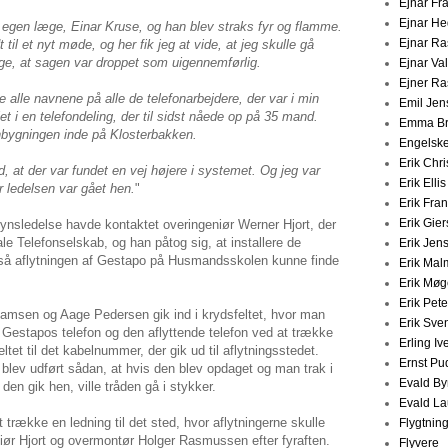
Ejnar Fr
Ejnar H
 egen læge, Einar Kruse, og han blev straks fyr og flamme.
Ejnar R
 til et nyt møde, og her fik jeg at vide, at jeg skulle gå
sige, at sagen var droppet som uigennemførlig.
Ejnar V
Ejner R
e alle navnene på alle de telefonarbejdere, der var i min
Emil Jen
t i en telefondeling, der til sidst nåede op på 35 mand.
Emma Br
onbygningen inde på Klosterbakken.
Engelske
Erik Chr
, at der var fundet en vej højere i systemet. Og jeg var
Erik Elli
r ledelsen var gået hen.
"
Erik Fra
Erik Gier
sledelse havde kontaktet overingeniør Werner Hjort, der
 Telefonselskab, og han påtog sig, at installere de
Erik Jen
, så aflytningen af Gestapo på Husmandsskolen kunne finde
Erik Ma
Erik Møg
Erik Pet
msen og Aage Pedersen gik ind i krydsfeltet, hvor man
Erik Sve
 Gestapos telefon og den aflyttende telefon ved at trække
Erling Iv
tet til det kabelnummer, der gik ud til aflytningsstedet.
Ernst Pu
blev udført sådan, at hvis den blev opdaget og man trak i
Evald By
 den gik hen, ville tråden gå i stykker.
Evald La
trække en ledning til det sted, hvor aflytningerne skulle
Flygtnin
iør Hjort og overmontør Holger Rasmussen efter fyraften.
Flyvere