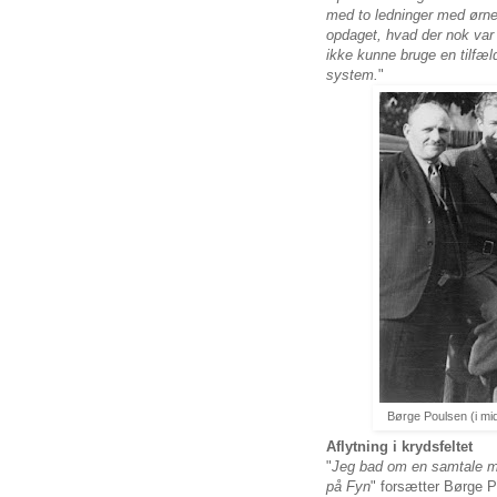
med to ledninger med ørnen
opdaget, hvad der nok var 
ikke kunne bruge en tilfæl
system.
"
Børge Poulsen (i mid
Aflytning i krydsfeltet
"
Jeg bad om en samtale m
på Fyn
" forsætter Børge 