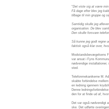
"
Det viste sig at være min
Få dage efter blev jeg kaldt
tilbage til min gruppe og 
Samtidig skulle jeg aflever
organisation. De blev samle
Den skulle forsvare telef
Så kunne jeg godt regne ud
faktisk også klar over, hvo
Modstandsbevægelsens Fyn
var ansat i Fyns Kommunale
nødvendige installationer
sted.
Telefonmekanikerne M. Ada
skabte forbindelse mellem
en ledning igennem krydsfel
Denne ledningsforbindelse 
den for at finde ud af, hvor
Det var også nødvendigt at 
ske. Det udførte overingen