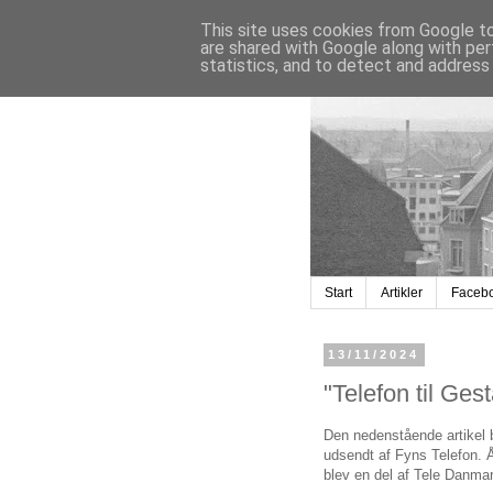
This site uses cookies from Google to 
are shared with Google along with per
statistics, and to detect and address
Start
Artikler
Faceb
13/11/2024
"Telefon til Ges
Den nedenstående artikel b
udsendt af Fyns Telefon. Å
blev en del af Tele Danmark