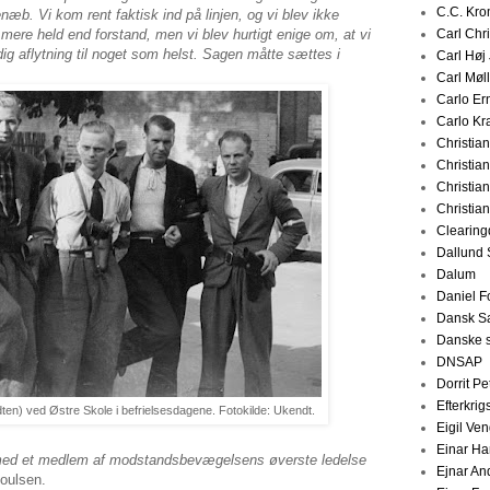
C.C. Kr
æb. Vi kom rent faktisk ind på linjen, og vi blev ikke
mere held end forstand, men vi blev hurtigt enige om, at vi
Carl Chr
dig aflytning til noget som helst. Sagen måtte sættes i
Carl Høj
Carl Møl
Carlo Er
Carlo Kr
Christia
Christia
Christia
Christia
Clearing
Dallund 
Dalum
Daniel F
Dansk S
Danske s
DNSAP
Dorrit P
Efterkrig
ten) ved Østre Skole i befrielsesdagene. Fotokilde: Ukendt.
Eigil Ve
Einar H
ed et medlem af modstandsbevægelsens øverste ledelse
Ejnar An
Poulsen.