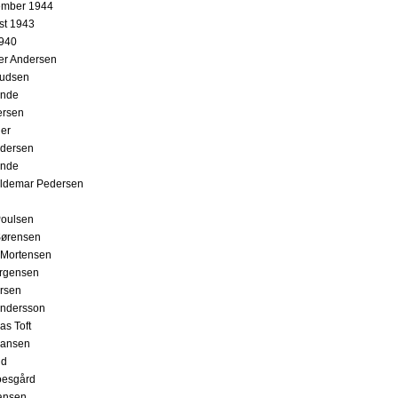
ember 1944
st 1943
1940
ler Andersen
nudsen
unde
ersen
ger
ndersen
unde
aldemar Pedersen
Poulsen
Sørensen
 Mortensen
ørgensen
rsen
Andersson
as Toft
hansen
nd
oesgård
ansen