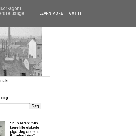
 user-agent
nerate usage
LEARN MORE
GOT IT
ntakt
 blog
Snublesten: ”Min
kære lille elskede
pige. Jeg er dømt
til døden i dag”