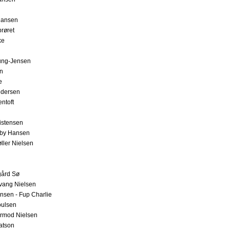
Hansen
røret
ke
ung-Jensen
en
e
edersen
ntoft
istensen
lby Hansen
ller Nielsen
ård Sø
vang Nielsen
nsen - Fup Charlie
oulsen
rmod Nielsen
atson