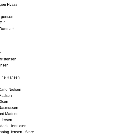
rgen Hvass
ørgensen
Toft
 Danmark
g
o
ristensen
ensen
line Hansen
arlo Nielsen
Madsen
Olsen
Rasmussen
red Madsen
odersen
derik Henriksen
ning Jensen - Store