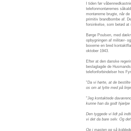
I tiden før våbennedkastn
telefonmontørernes såkal
montørerne brugte, når de s
primitiv brandbombe af. D
forsinkelse, som betød at
Børge Poulsen, med dækna
opbygningen af militær- o
boxerne en bred kontaktflad
oktober 1943.
Efter at den danske regeri
beslaglagde de Husmandssko
telefonforbindelser hos F
"
Da vi hørte, at de bestilt
os om at lytte med på linj
"
Jeg kontaktede daværend
kunne han da godt hjælpe m
Den tyggede vi lidt på ind
vi det da bare selv. Og det
Op i masten og så koblede 