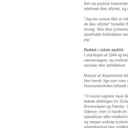
Det var psykisk krævende 
telefonen blev aflyttet, og 
"
Jeg har senere fået at vi
de blev aflyttet
" fortæller
forsøg. Mon ikke tyskernes
opretholde forbindelser n
jeg.
"
Reddet i sidste øjeblik
I slutningen af 1944 og b
værnemagere, og modstand
razziaer eller anholdelser.
Masser af dispositioner i
blev kendt, lige som man v
Husmandsskolen befandt s
"
Vi kunne sagtens have li
ledede afdelingen for Sich
Bovensiepen og Pancke. Vi
Odense, men vi havde en s
operationer eller medlemm
og næppe undslap tyskerne
telefonbesked blev imidle