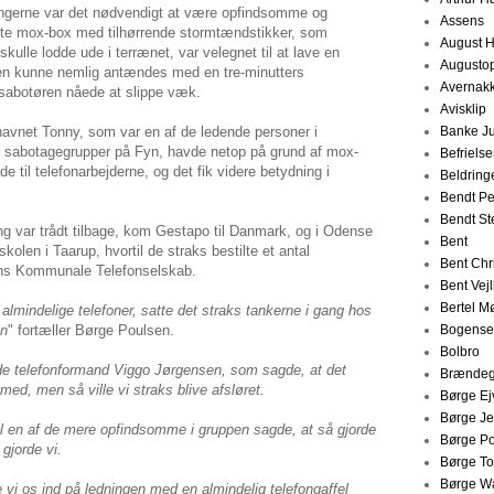
ingerne var det nødvendigt at være opfindsomme og
Assens
dte mox-box med tilhørrende stormtændstikker, som
August 
kulle lodde ude i terrænet, var velegnet til at lave en
Augustop
en kunne nemlig antændes med en tre-minutters
Avernak
 sabotøren nåede at slippe væk.
Avisklip
vnet Tonny, som var en af de ledende personer i
Banke J
g sabotagegrupper på Fyn, havde netop på grund af mox-
Befriels
e til telefonarbejderne, og det fik videre betydning i
Beldring
Bendt P
Bendt Ste
ng var trådt tilbage, kom Gestapo til Danmark, og i Odense
Bent
len i Taarup, hvortil de straks bestilte et antal
Bent Chr
yns Kommunale Telefonselskab.
Bent Vej
Bertel Mø
e almindelige telefoner, satte det straks tankerne i gang hos
en
" fortæller Børge Poulsen.
Bogense
Bolbro
e telefonformand Viggo Jørgensen, som sagde, at det
Brændeg
ed, men så ville vi straks blive afsløret.
Børge Ej
Børge Je
til en af de mere opfindsomme i gruppen sagde, at så gjorde
Børge P
 gjorde vi.
Børge To
Børge W
vi os ind på ledningen med en almindelig telefongaffel