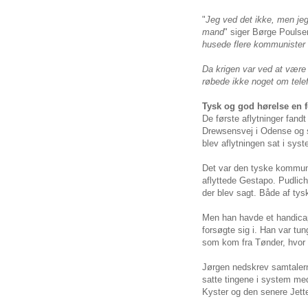
"
Jeg ved det ikke, men jeg
mand
" siger Børge Poulse
husede flere kommunister 
Da krigen var ved at være 
røbede ikke noget om telef
Tysk og god hørelse en f
De første aflytninger fand
Drewsensvej i Odense og s
blev aflytningen sat i syst
Det var den tyske kommunis
aflyttede Gestapo. Pudlich
der blev sagt. Både af ty
Men han havde et handicap
forsøgte sig i. Han var tun
som kom fra Tønder, hvor 
Jørgen nedskrev samtaler
satte tingene i system me
Kyster og den senere Jet