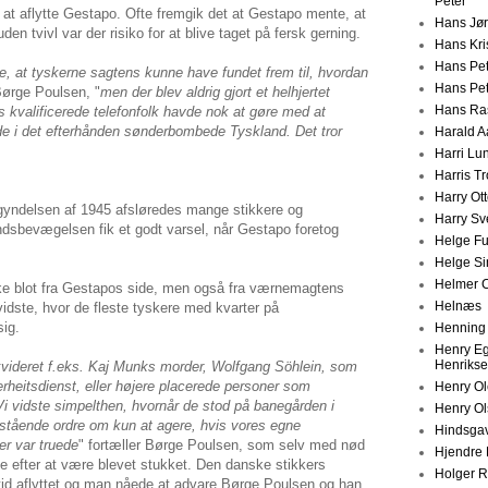
Peter
at aflytte Gestapo. Ofte fremgik det at Gestapo mente, at
Hans Jø
uden tvivl var der risiko for at blive taget på fersk gerning.
Hans Kri
Hans Pet
de, at tyskerne sagtens kunne have fundet frem til, hvordan
Hans Pe
 Børge Poulsen, "
men der blev aldrig gjort et helhjertet
Hans Ra
 kvalificerede telefonfolk havde nok at gøre med at
ede i det efterhånden sønderbombede Tyskland. Det tror
Harald A
Harri Lu
Harris T
Harry Ot
egyndelsen af 1945 afsløredes mange stikkere og
Harry S
sbevægelsen fik et godt varsel, når Gestapo foretog
Helge F
Helge Si
Helmer C
kke blot fra Gestapos side, men også fra værnemagtens
Helnæs
idste, hvor de fleste tyskere med kvarter på
ig.
Henning
Henry E
Henriks
kvideret f.eks. Kaj Munks morder, Wolfgang Söhlein, som
erheitsdienst, eller højere placerede personer som
Henry O
 vidste simpelthen, hvornår de stod på banegården i
Henry O
tående ordre om kun at agere, hvis vores egne
Hindsgav
er var truede
" fortæller Børge Poulsen, som selv med nød
Hjendre 
 efter at være blevet stukket. Den danske stikkers
Holger 
rtid aflyttet og man nåede at advare Børge Poulsen og han