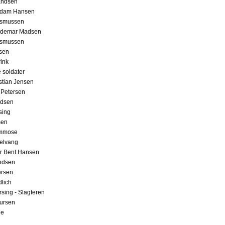
andsen
edam Hansen
asmussen
aldemar Madsen
asmussen
sen
ink
 soldater
istian Jensen
s Petersen
ndsen
sing
sen
lmmose
elvang
er Bent Hansen
ndsen
ersen
dlich
rsing - Slagteren
ursen
ge