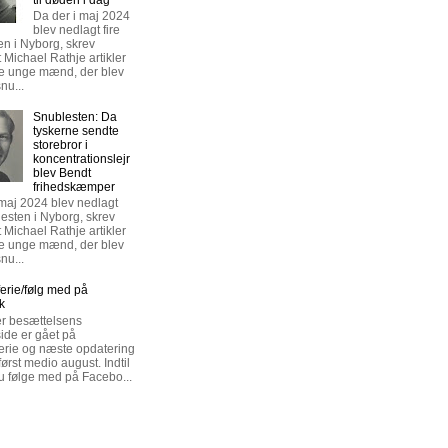
Da der i maj 2024
blev nedlagt fire
en i Nyborg, skrev
t Michael Rathje artikler
re unge mænd, der blev
nu...
Snublesten: Da
tyskerne sendte
storebror i
koncentrationslejr
blev Bendt
frihedskæmper
 maj 2024 blev nedlagt
lesten i Nyborg, skrev
t Michael Rathje artikler
re unge mænd, der blev
nu...
rie/følg med på
k
r besættelsens
de er gået på
rie og næste opdatering
rst medio august. Indtil
u følge med på Facebo...