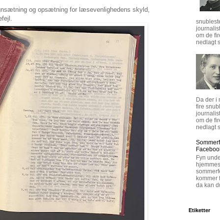
tegnsætning og opsætning for læsevenlighedens skyld,
fejl.
snublest
journalis
om de fi
nedlagt s
Da der i
fire snub
journalis
om de fi
nedlagt s
Sommerfe
Faceboo
Fyn unde
hjemmesi
sommerfe
kommer fø
da kan d
Etiketter