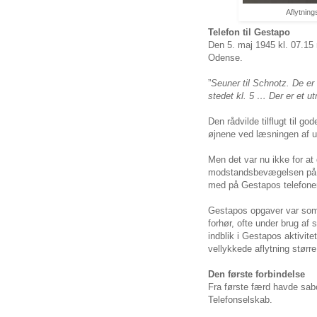
Aflytning
Telefon til Gestapo
Den 5. maj 1945 kl. 07.15 
Odense.
”
Seuner til Schnotz. De er 
stedet kl. 5 … Der er et ut
Den rådvilde tilflugt til go
øjnene ved læsningen af u
Men det var nu ikke for at 
modstandsbevægelsen på Fy
med på Gestapos telefoner
Gestapos opgaver var som 
forhør, ofte under brug af
indblik i Gestapos aktivit
vellykkede aflytning størr
Den første forbindelse
Fra første færd havde sab
Telefonselskab.