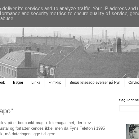
deliver its services and to analyze traffic. Your IP address and
formance and security metrics to ensure quality of service, ge
 abuse.
ook
Bøger
Links
Filmklip
Besættelsesoplevelser på Fyn
Om/ko
Søg i denne
tapo"
lev på et tidspunkt bragt i Telemagasinet, der blev
rstal og forfatter kendes ikke, men da Fyns Telefon i 1995
, må dateringen ligge tidligere.