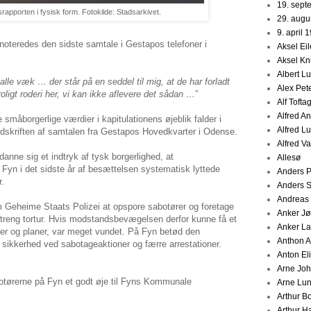
19. sept
srapporten i fysisk form. Fotokilde: Stadsarkivet.
29. augu
9. april 
noteredes den sidste samtale i Gestapos telefoner i
Aksel Ei
Aksel K
Albert L
alle væk … der står på en seddel til mig, at de har forladt
Alex Pet
roligt roderi her, vi kan ikke aflevere det sådan …
”
Alf Tofta
Alfred A
de småborgerlige værdier i kapitulationens øjeblik falder i
Alfred L
dskriften af samtalen fra Gestapos Hovedkvarter i Odense.
Alfred V
danne sig et indtryk af tysk borgerlighed, at
Allesø
n i det sidste år af besættelsen systematisk lyttede
Anders 
.
Anders 
Andreas
Geheime Staats Polizei at opspore sabotører og foretage
Anker J
 streng tortur. Hvis modstandsbevægelsen derfor kunne få et
Anker La
eter og planer, var meget vundet. På Fyn betød den
Anthon 
e sikkerhed ved sabotageaktioner og færre arrestationer.
Anton Eli
Arne Jo
otørerne på Fyn et godt øje til Fyns Kommunale
Arne Lu
Arthur B
Arthur H