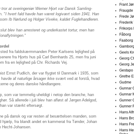
Frant Jø
 tror at overingeniør Werner Hjort var Dansk Samling-
Fraugde
n. "
I hvert fald havde han været logivært siden 1941. Han
Frede J
som Ib Nørlund og Holger Viveke, kaldet Fuglehandleren.
Frederik 
Frikorps
slut blev han arresteret og underkastet tortur, men han
Fåborg
onaflytningen.
"
Faaborg
ordel
Gambor
t sted fra faldskærmmanden Peter Karlsens lejlighed på
Geels Kr
enere fra Hjorts hus på Carl Bernhards 25, men fra juni
Georg Ch
em fra en lejlighed på Chr. Richards Vej.
Georg J
Gestapo
t Ernst Pudlich, der var flygtet til Danmark i 1935, som
Grethe E
 havde af naturlige årsager ikke svært ved at forstå, hvad
Gudme
skerne og deres danske håndlangere.
Gunnar C
Gunnar 
, som var temmelig uheldigt i netop den branche, han
ghør. Så allerede i juli blev han afløst af Jørgen Adelgod,
Gunner 
han var stærkt eftersøgt.
Gunner 
Hans Alf
ne på dansk og var resten af besættelsen manden, som
Hans Br
d hjælp, fra blandt andet en kammerat fra Tønder, Johan
Hans Fre
te Hecht-Johansen.
Hans Hen