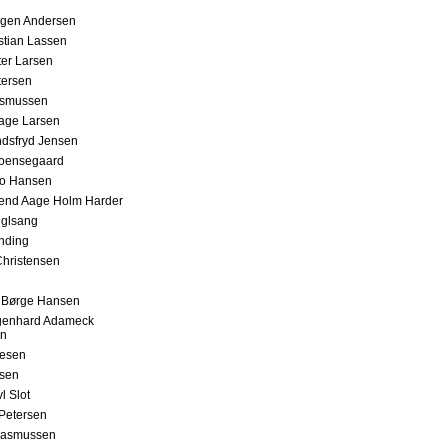
rgen Andersen
stian Lassen
er Larsen
tersen
smussen
age Larsen
ndsfryd Jensen
roensegaard
to Hansen
vend Aage Holm Harder
uglsang
nding
hristensen
 Børge Hansen
genhard Adameck
en
lesen
lsen
l Slot
Petersen
Rasmussen