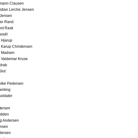
omann Clausen
istian Lerche Jensen
 Jensen
ler Rand
nst Rask
assél
n Hjarup
n Karup Christensen
n Madsen
n Valdemar Kruse
drab
Slot
olke Pedersen
amling
oldater
etersen
stiden
ng Andersen
ansen
dersen