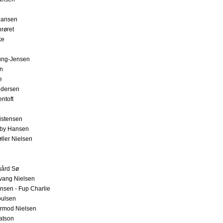
Hansen
røret
ke
ung-Jensen
en
e
edersen
ntoft
istensen
lby Hansen
ller Nielsen
ård Sø
vang Nielsen
nsen - Fup Charlie
oulsen
rmod Nielsen
atson