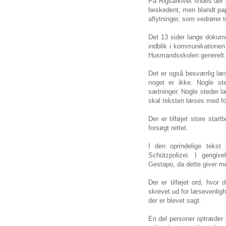
På Rigsarkivet findes de
beskedent, men blandt papi
aflytninger, som vedrører 
Det 13 sider lange dokume
indblik i kommunikatione
Husmandsskolen generelt.
Det er også besværlig læsn
noget er ikke. Nogle st
sætninger. Nogle steder læ
skal teksten læses med for
Der er tilføjet store star
forsøgt rettet.
I den oprindelige tekst 
Schützpolizei. I gengi
Gestapo, da dette giver m
Der er tilføjet ord, hvor 
skrevet ud for læsevenligh
der er blevet sagt.
En del personer optræder i 