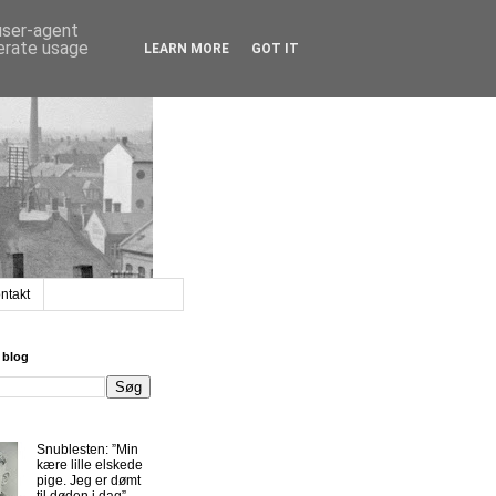
 user-agent
nerate usage
LEARN MORE
GOT IT
ntakt
 blog
Snublesten: ”Min
kære lille elskede
pige. Jeg er dømt
til døden i dag”