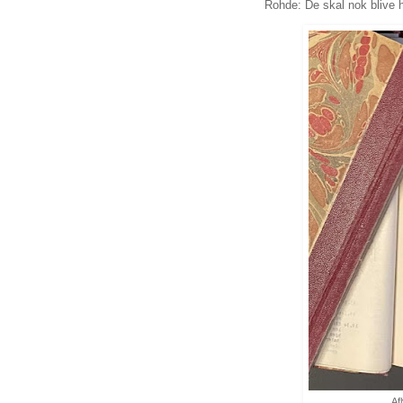
Rohde: De skal nok blive h
Af