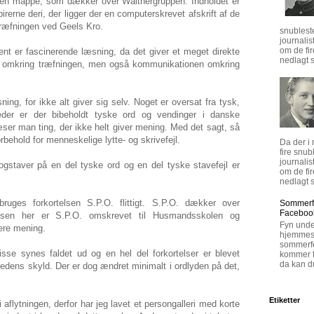
r en mappe, som dækker over Walthergruppen. Indholdet er
rerne deri, der ligger der en computerskrevet afskrift af de
træfningen ved Geels Kro.
snublest
journalis
om de fi
nt er fascinerende læsning, da det giver et meget direkte
nedlagt s
n omkring træfningen, men også kommunikationen omkring
ing, for ikke alt giver sig selv. Noget er oversat fra tysk,
eder er der bibeholdt tyske ord og vendinger i danske
ser man ting, der ikke helt giver mening. Med det sagt, så
behold for menneskelige lytte- og skrivefejl.
Da der i
fire snub
journalis
tbogstaver på en del tyske ord og en del tyske stavefejl er
om de fi
nedlagt s
bruges forkortelsen S.P.O. flittigt. S.P.O. dækker over
Sommerfe
Faceboo
velsen her er S.P.O. omskrevet til Husmandsskolen og
Fyn unde
ere mening.
hjemmesi
sommerfe
disse synes faldet ud og en hel del forkortelser er blevet
kommer fø
da kan d
edens skyld. Der er dog ændret minimalt i ordlyden på det,
Etiketter
aflytningen, derfor har jeg lavet et persongalleri med korte