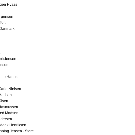
rgen Hvass
ørgensen
Toft
 Danmark
g
o
ristensen
ensen
line Hansen
arlo Nielsen
Madsen
Olsen
Rasmussen
red Madsen
odersen
derik Henriksen
ning Jensen - Store