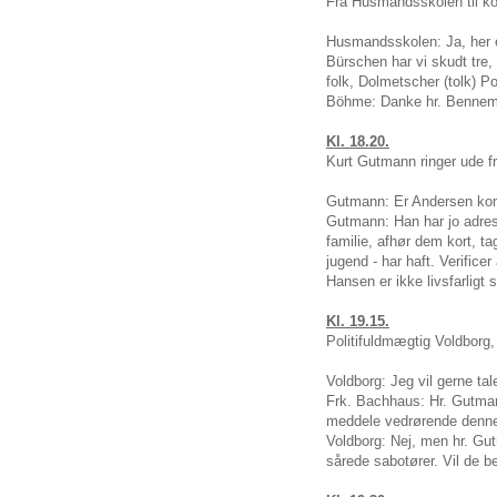
Fra Husmandsskolen til k
Husmandsskolen: Ja, her 
Bürschen har vi skudt tre, 
folk, Dolmetscher (tolk) Po
Böhme: Danke hr. Bennema
Kl. 18.20.
Kurt Gutmann ringer ude f
Gutmann: Er Andersen k
Gutmann: Han har jo adress
familie, afhør dem kort, 
jugend - har haft. Verifice
Hansen er ikke livsfarligt s
Kl. 19.15.
Politifuldmægtig Voldborg,
Voldborg: Jeg vil gerne ta
Frk. Bachhaus: Hr. Gutmann 
meddele vedrørende denn
Voldborg: Nej, men hr. Gut
sårede sabotører. Vil de 