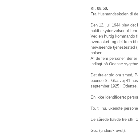
Kl. 08.50.
Fra Husmandsskolen til den
Den 12. juli 1944 blev det 
holdt skydeøvelser af fe
Ved en hurtig kommando fr
overrasket, og det kom til
herværende tjenestested 
halsen.
Af de fem personer, der er 
indlagt på Odense sygehu
Det drejer sig om smed, P
boende St. Glasvej 41 hos
september 1925 i Odense,
En ikke identificeret pers
To, til nu, ukendte person
De sårede havde tre stk. 1
Gez (underskrevet).