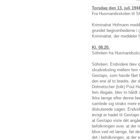
Torsdag den 13. juli 1944
Fra Husmandsskolen til S
Kriminalrat Hofmann medde
grundet begivenhederne i går
Kriminalrat, der meddeler
Kl. 08.20.
Söhnlein fra Husmandsskol
Söhnlein: Endvidere blev d
skudveksling mellem fem 
Gestapo, som havde fået 
den ene af to brødre, der
Dolmetscher (tolk) Poul H
fem illegale, blev to hårdt
Ikke længe efter denne b
samlede sig straks mere e
diskuterede sagen. Endvide
øvrigt er hadet til Gestapo
at Gestapo viste dét angå
befolkningen over, at der 
blive ved ret længe, før 
det i befolkningen, at der e