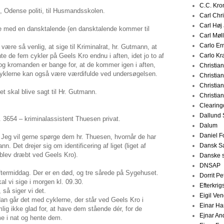
C.C. Kr
, Odense politi, til Husmandsskolen.
Carl Chr
Carl Høj
le med en dansktalende (en dansktalende kommer til
Carl Møl
Carlo Er
ære så venlig, at sige til Kriminalrat, hr. Gutmann, at
te de fem cykler på Geels Kro endnu i aften, idet jo to af
Carlo Kr
og kromanden er bange for, at de kommer igen i aften,
Christia
. Cyklerne kan også være værdifulde ved undersøgelsen.
Christia
Christia
 skal blive sagt til Hr. Gutmann.
Christia
Clearing
Dallund 
. 3654 – kriminalassistent Thuesen privat.
Dalum
Daniel F
 Jeg vil gerne spørge dem hr. Thuesen, hvornår de har
nn. Det drejer sig om identificering af liget (liget af
Dansk S
 blev dræbt ved Geels Kro).
Danske s
DNSAP
 eftermiddag. Der er en død, og tre sårede på Sygehuset.
Dorrit P
al vi sige i morgen kl. 09.30.
Efterkrig
 så siger vi det.
Eigil Ve
an går det med cyklerne, der står ved Geels Kro i
Einar H
g ikke glad for, at have dem stående dér, for de
Ejnar An
e i nat og hente dem.