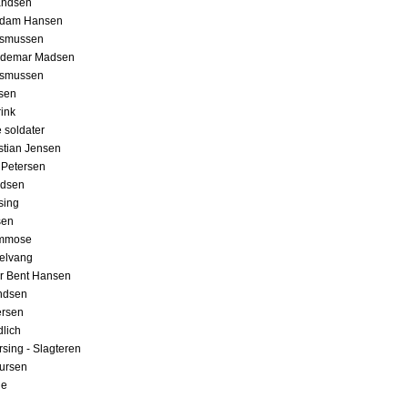
andsen
edam Hansen
asmussen
aldemar Madsen
asmussen
sen
ink
 soldater
istian Jensen
s Petersen
ndsen
sing
sen
lmmose
elvang
er Bent Hansen
ndsen
ersen
dlich
rsing - Slagteren
ursen
ge