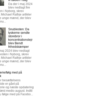
Da der i maj 2024
blev nedlagt fire
en i Nyborg, skrev
t Michael Rathje artikler
re unge mænd, der blev
nu...
Snublesten: Da
tyskerne sendte
storebror i
koncentrationslejr
blev Bendt
frihedskæmper
 maj 2024 blev nedlagt
lesten i Nyborg, skrev
t Michael Rathje artikler
re unge mænd, der blev
nu...
rie/følg med på
k
r besættelsens
de er gået på
rie og næste opdatering
rst medio august. Indtil
u følge med på Facebo...