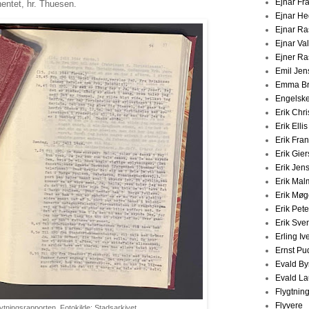
Ejnar Fr
entet, hr. Thuesen.
Ejnar H
Ejnar R
Ejnar V
Ejner R
Emil Jen
Emma Br
Engelske
Erik Chr
Erik Elli
Erik Fra
Erik Gier
Erik Jen
Erik Ma
Erik Møg
Erik Pet
Erik Sve
Erling Iv
Ernst Pu
Evald By
Evald La
Flygtnin
Flyvere
lytningsrapporten. Fotokilde: Stadsarkivet.