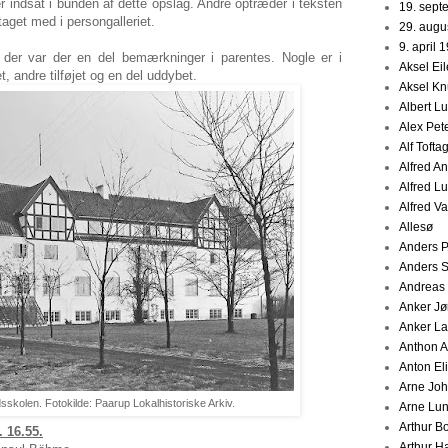
 indsat i bunden af dette opslag. Andre optræder i teksten
19. sept
 taget med i persongalleriet.
29. augu
9. april 
t, der var der en del bemærkninger i parentes. Nogle er i
Aksel Ei
t, andre tilføjet og en del uddybet.
Aksel K
Albert L
Alex Pet
Alf Tofta
Alfred A
Alfred L
Alfred V
Allesø
Anders 
Anders 
Andreas
Anker J
Anker La
Anthon 
Anton Eli
Arne Jo
kolen. Fotokilde: Paarup Lokalhistoriske Arkiv.
Arne Lu
Arthur B
. 16.55.
Arthur H