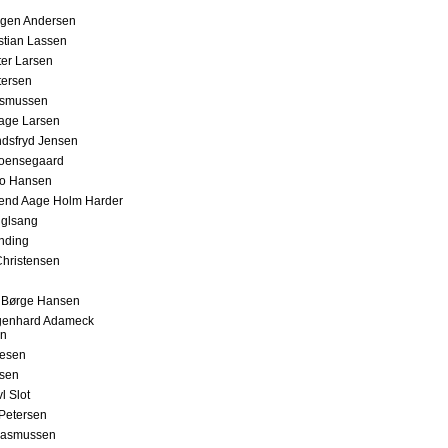
rgen Andersen
stian Lassen
er Larsen
tersen
smussen
age Larsen
ndsfryd Jensen
roensegaard
to Hansen
vend Aage Holm Harder
uglsang
nding
hristensen
 Børge Hansen
genhard Adameck
en
lesen
lsen
l Slot
Petersen
Rasmussen