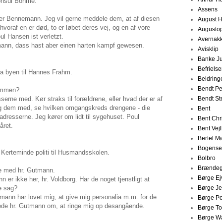
onsul Böhme.
Assens
er Bennemann. Jeg vil gerne meddele dem, at af diesen
August 
hvoraf en er død, to er løbet deres vej, og en af vore
Augustop
ul Hansen ist verletzt.
Avernak
nn, dass hast aber einen harten kampf gewesen.
Avisklip
Banke J
Befriels
ra byen til Hannes Frahm.
Beldring
Bendt P
ommen?
erne med. Kør straks til forældrene, eller hvad der er af
Bendt Ste
tag dem med, se hvilken omgangskreds drengene - die
Bent
r adresserne. Jeg kører om lidt til sygehuset. Poul
Bent Chr
året.
Bent Vej
Bertel Mø
Bogense
 Kerteminde politi til Husmandsskolen.
Bolbro
Brændeg
le med hr. Gutmann.
Børge Ej
er ikke her, hr. Voldborg. Har de noget tjenstligt at
e sag?
Børge Je
mann har lovet mig, at give mig personalia m.m. for de
Børge P
bede hr. Gutmann om, at ringe mig op desangående.
Børge To
Børge W