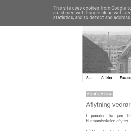
This site uses cookies from Google to 
are shared with Google along with per
statistics, and to detect and address
Start
Artikler
Faceb
29/05/2024
Aflytning vedrø
I perioden fra juni 19
Husmandsskolen aflyttet.