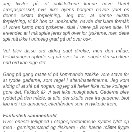
Jeg tvivler på, at politifolkene kunne have klaret
arbejdspresset, hvis ikke byens borgere havde ydet os
denne ekstra forplejning. Jeg tror, at denne ekstra
forplejning, vi fik hos os ubekendte, havde det klare formål:
»I vores kamp mod tyskerne, skal I være på vores side. Vi
erkender, at I må spille jeres spil over for tyskerne, men dette
spil må ikke i urimelig grad gå ud over os«.
Vel blev disse ord aldrig sagt direkte, men den måde,
befolkningen opførte sig på over for os, sagde det stærkere
end ord kan sige det.
Gang på gang måtte vi på kommando trække vore stave for
at rydde gaderne, som regel i aften/nattetimerne. Jeg kom
aldrig til at slå på nogen, og jeg så heller ikke mine kolleger
gøre det. Faktisk fik vi slet ikke muligheden. Gaderne blev
ryddet på den måde, at alle, der skulle væk fra gaderne, blot
løb ind i op gangene, efterhånden som vi rykkede frem.
Fantastisk sammenhold
Hver eneste lejlighed i etageejendommene syntes fyldt op
med - gerningsmænd og tilskuere - der havde måttet flygte