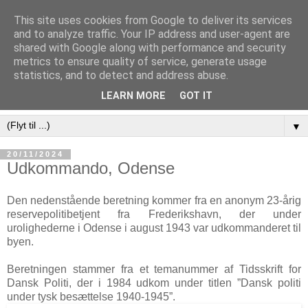
This site uses cookies from Google to deliver its services
and to analyze traffic. Your IP address and user-agent are
shared with Google along with performance and security
metrics to ensure quality of service, generate usage
statistics, and to detect and address abuse.
LEARN MORE
GOT IT
▼
20/11/2024
Udkommando, Odense
Den nedenstående beretning kommer fra en anonym 23-årig
reservepolitibetjent fra Frederikshavn, der under
urolighederne i Odense i august 1943 var udkommanderet til
byen.
Beretningen stammer fra et temanummer af Tidsskrift for
Dansk Politi, der i 1984 udkom under titlen ”Dansk politi
under tysk besættelse 1940-1945”.