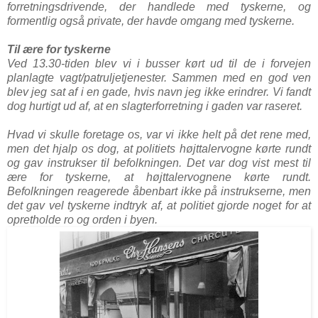
forretningsdrivende, der handlede med tyskerne, og
formentlig også private, der havde omgang med tyskerne.
Til ære for tyskerne
Ved 13.30-tiden blev vi i busser kørt ud til de i forvejen
planlagte vagt/patruljetjenester. Sammen med en god ven
blev jeg sat af i en gade, hvis navn jeg ikke erindrer. Vi fandt
dog hurtigt ud af, at en slagterforretning i gaden var raseret.
Hvad vi skulle foretage os, var vi ikke helt på det rene med,
men det hjalp os dog, at politiets højttalervogne kørte rundt
og gav instrukser til befolkningen. Det var dog vist mest til
ære for tyskerne, at højttalervognene kørte rundt.
Befolkningen reagerede åbenbart ikke på instrukserne, men
det gav vel tyskerne indtryk af, at politiet gjorde noget for at
opretholde ro og orden i byen.