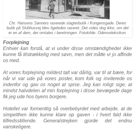
Chr. Hansens Sønners raserede slagterbutik i Kongensgade. Deres
butik på Skibhusvej blev ligeledes raseret. Det vides dog ikke, om det
er en af dem, der omtales i beretningen. Fotokilde: Odenseleksikon.
Forplejning
Enhver kan forstå, at vi under disse omstændigheder ikke
kunne få tilstrækkelig med søvn, men det måtte vi jo affinde
os med.
At vores forplejning mildest talt var dårlig, var til at bære, for
når vi var ude på vores poster, kom folk og inviterede os
indenfor og gav os noget at spise. Jeg kan roligt sige, at
mindst halvdelen af min forplejning i disse bevægede dage
fik jeg ude hos byens borgere.
Hotellet var formentlig så overbebyrdet med arbejde, at de
simpelthen ikke kunne klare op gaven - i hvert fald ikke
tilfredsstillende. Generalstrejken gjorde det endnu
vanskeligere.