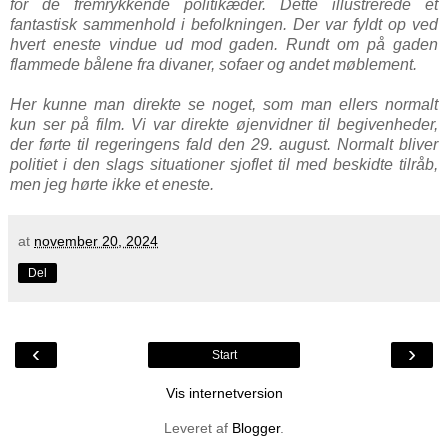
for de fremrykkende politikæder. Dette illustrerede et
fantastisk sammenhold i befolkningen. Der var fyldt op ved
hvert eneste vindue ud mod gaden. Rundt om på gaden
flammede bålene fra divaner, sofaer og andet møblement.
Her kunne man direkte se noget, som man ellers normalt
kun ser på film. Vi var direkte øjenvidner til begivenheder,
der førte til regeringens fald den 29. august. Normalt bliver
politiet i den slags situationer sjoflet til med beskidte tilråb,
men jeg hørte ikke et eneste.
at
november 20, 2024
Del
‹
›
Start
Vis internetversion
Leveret af
Blogger
.