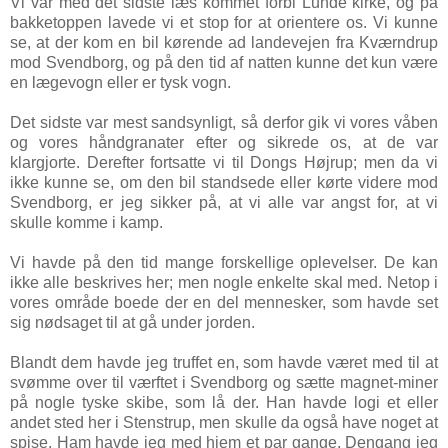
Vi var med det sidste læs kommet forbi Lunde kirke, og på
bakketoppen lavede vi et stop for at orientere os. Vi kunne
se, at der kom en bil kørende ad landevejen fra Kværndrup
mod Svendborg, og på den tid af natten kunne det kun være
en lægevogn eller er tysk vogn.
Det sidste var mest sandsynligt, så derfor gik vi vores våben
og vores håndgranater efter og sikrede os, at de var
klargjorte. Derefter fortsatte vi til Dongs Højrup; men da vi
ikke kunne se, om den bil standsede eller kørte videre mod
Svendborg, er jeg sikker på, at vi alle var angst for, at vi
skulle komme i kamp.
Vi havde på den tid mange forskellige oplevelser. De kan
ikke alle beskrives her; men nogle enkelte skal med. Netop i
vores område boede der en del mennesker, som havde set
sig nødsaget til at gå under jorden.
Blandt dem havde jeg truffet en, som havde været med til at
svømme over til værftet i Svendborg og sætte magnet-miner
på nogle tyske skibe, som lå der. Han havde logi et eller
andet sted her i Stenstrup, men skulle da også have noget at
spise. Ham havde jeg med hjem et par gange. Dengang jeg