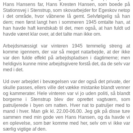
Hans Hansens far, Hans Kresten Hansen, som boede på
Stationsvej i Stenstrup, som skovarbejder for Egeskov netop
i det område, hvor våbnene lå gemt. Selvfølgelig så han
dem; men først langt hen i sommeren 1945 omtalte han, at
han havde haft kendskab til det, men også, at han fuldt ud
havde været klar over, at det talte man ikke om.
Arbejdsmæssigt var vinteren 1945 temmelig streng at
komme igennem, der var så meget natarbejde, at der ikke
var den fulde effekt på arbejdspladsen i dagtimerne; men
heldigvis kunne mine arbejdsgivere forstå det, da de selv var
med i det.
Ud over arbejdet i bevægelsen var der også det private, der
skulle passes, ellers ville det vække mistanke blandt venner
og kammerater. Hele vinteren var vi jo uden politi, så blandt
borgerne i Stenstrup blev der oprettet vagtværn, som
patruljerede i byen om natten. Hver nat to patruljer med to
mand i hver. Man gik kl. 22.00-06.00. Jeg gik på disse ture
sammen med min gode ven Hans Hansen, og da havde vi
en oplevelse, som bør komme med her, selv om vi ikke var
særlig vigtige af den.