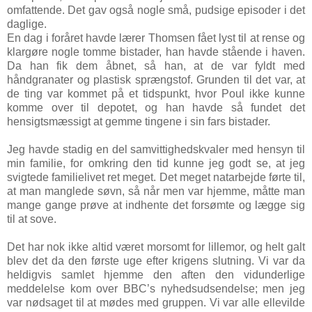
omfattende. Det gav også nogle små, pudsige episoder i det
daglige.
En dag i foråret havde lærer Thomsen fået lyst til at rense og
klargøre nogle tomme bistader, han havde stående i haven.
Da han fik dem åbnet, så han, at de var fyldt med
håndgranater og plastisk sprængstof. Grunden til det var, at
de ting var kommet på et tidspunkt, hvor Poul ikke kunne
komme over til depotet, og han havde så fundet det
hensigtsmæssigt at gemme tingene i sin fars bistader.
Jeg havde stadig en del samvittighedskvaler med hensyn til
min familie, for omkring den tid kunne jeg godt se, at jeg
svigtede familielivet ret meget. Det meget natarbejde førte til,
at man manglede søvn, så når men var hjemme, måtte man
mange gange prøve at indhente det forsømte og lægge sig
til at sove.
Det har nok ikke altid været morsomt for lillemor, og helt galt
blev det da den første uge efter krigens slutning. Vi var da
heldigvis samlet hjemme den aften den vidunderlige
meddelelse kom over BBC’s nyhedsudsendelse; men jeg
var nødsaget til at mødes med gruppen. Vi var alle ellevilde