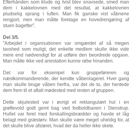
Efterhånden som klude og tvist blev snavsede, smed man
dem i kakkelovnen med det resultat, at kakkelovnen
pludselig sprang i luften. Man fik ganske vist våbnene
rengjort, men man måtte foretage en hovedrengøring af
stuen bagefter”.
Del 3/5.
”Arbejdet i organisationen var omgærdet af så megen
tavshed som muligt, det enkelte medlem skulle ikke vide
mere end nødvendigt for at udføre den beordrede opgave.
Man måtte ikke ved arrestation kunne røbe hinanden.
Det var for eksempel kun gruppeføreren og
næstkommanderende, der kendte våbenlageret. Hver gang
man skulle bruge våben herfra, var det de to, der hentede
dem frem til et aftalt mødested med resten af gruppen.
Dette skjulested var i øvrigt et rektangulært hul i en
grøftevold godt gemt bag ved fodboldbanen i Stenstrup.
Hullet var foret med forskallingsbrædder og havde et låg
belagt med græstørv. Man skulle være meget uheldig for, at
det skulle blive afsløret, hvad der da heller ikke skete.