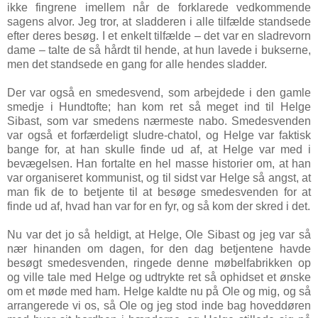
ikke fingrene imellem når de forklarede vedkommende
sagens alvor. Jeg tror, at sladderen i alle tilfælde standsede
efter deres besøg. I et enkelt tilfælde – det var en sladrevorn
dame – talte de så hårdt til hende, at hun lavede i bukserne,
men det standsede en gang for alle hendes sladder.
Der var også en smedesvend, som arbejdede i den gamle
smedje i Hundtofte; han kom ret så meget ind til Helge
Sibast, som var smedens nærmeste nabo. Smedesvenden
var også et forfærdeligt sludre-chatol, og Helge var faktisk
bange for, at han skulle finde ud af, at Helge var med i
bevægelsen. Han fortalte en hel masse historier om, at han
var organiseret kommunist, og til sidst var Helge så angst, at
man fik de to betjente til at besøge smedesvenden for at
finde ud af, hvad han var for en fyr, og så kom der skred i det.
Nu var det jo så heldigt, at Helge, Ole Sibast og jeg var så
nær hinanden om dagen, for den dag betjentene havde
besøgt smedesvenden, ringede denne møbelfabrikken op
og ville tale med Helge og udtrykte ret så ophidset et ønske
om et møde med ham. Helge kaldte nu på Ole og mig, og så
arrangerede vi os, så Ole og jeg stod inde bag hoveddøren