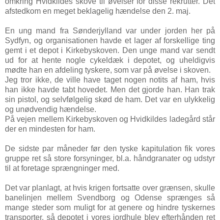
omkring Hvidkildes skove til øvelser for disse rekrutter. Det
afstedkom en meget beklagelig hændelse den 2. maj.
En ung mand fra Sønderjylland var under jorden her på
Sydfyn, og organisationen havde et lager af forskellige ting
gemt i et depot i Kirkebyskoven. Den unge mand var sendt
ud for at hente nogle cykeldæk i depotet, og uheldigvis
mødte han en afdeling tyskere, som var på øvelse i skoven.
Jeg tror ikke, de ville have taget nogen notits af ham, hvis
han ikke havde tabt hovedet. Men det gjorde han. Han trak
sin pistol, og selvfølgelig skød de ham. Det var en ulykkelig
og unødvendig hændelse.
På vejen mellem Kirkebyskoven og Hvidkildes ladegård står
der en mindesten for ham.
De sidste par måneder før den tyske kapitulation fik vores
gruppe ret så store forsyninger, bl.a. håndgranater og udstyr
til at foretage sprængninger med.
Det var planlagt, at hvis krigen fortsatte over grænsen, skulle
banelinjen mellem Svendborg og Odense sprænges så
mange steder som muligt for at genere og hindre tyskernes
transporter, så depotet i vores jordhule blev efterhånden ret