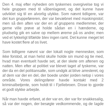
Den 4. maj efter nyheden om tyskernes overgivelse tog vi
hele gruppen med til våbenlageret, og det kunne have
udviklet sig til en alvorlig ulykke. Som nævnt tidligere, var
det kun gruppeføreren, der var bevæbnet med maskinpistol;
men så den aften var der en af gruppens medlemmer, der
gerne ville prøve at holde sådan en i hænderne, og
pludselig gik en salve op mellem ørerne på os andre; men
ved et lykkeligt tilfælde blev ingen ramt. Det kunne meget let
have kostet flere af os livet.
Som tidligere nævnt var der lokalt nogle mennesker, som
ikke forstod, at man helst skulle holde sin mund og tie med,
hvad man eventuelt havde set, at der skete om aftenen og
natten. Men efter at politiet var blevet taget af tyskerne, var
der da en del politiansatte, som undgik at blive arresteret, og
af dem var der en del, der boede under jorden netop i vores
område. Vores delingsfører havde kontakt med 2
kriminalbetjente, som holdt til i Fjellebroen. Disse to gjorde
et godt stykke arbejde.
Når man havde erfaret, at der var en, der var for snakkesalig,
så var der nogen, der besøgte vedkommende, og de lagde