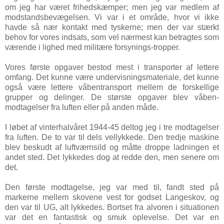
om jeg har været frihedskæmper; men jeg var medlem af
modstandsbevægelsen. Vi var i et område, hvor vi ikke
havde så nær kontakt med tyskerne; men der var stærkt
behov for vores indsats, som vel nærmest kan betragtes som
værende i lighed med militære forsynings-tropper.
Vores første opgaver bestod mest i transporter af lettere
omfang. Det kunne være undervisningsmateriale, det kunne
også være lettere våbentransport mellem de forskellige
grupper og delinger. De største opgaver blev våben-
modtagelser fra luften eller på anden måde.
I løbet af vinterhalvåret 1944-45 deltog jeg i tre modtagelser
fra luften. De to var til dels vellykkede. Den tredje maskine
blev beskudt af luftværnsild og måtte droppe ladningen et
andet sted. Det lykkedes dog at redde den, men senere om
det.
Den første modtagelse, jeg var med til, fandt sted på
markerne mellem skovene vest for godset Langeskov, og
den var til UG, alt lykkedes. Bortset fra alvoren i situationen
var det en fantastisk og smuk oplevelse. Det var en