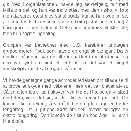
gik med i organisationen, havde jeg selvfølgelig talt med
Milla om det, og hun var indforstået med den risiko, vi løb;
men da vores gæst blev sat til bords, kunne hun tydeligt se,
at der inden for livremmen sad en 9 mm pistol, og der hang 2
håndgranater ved siden af. Det kunne hun trods alt ikke lide;
men hun sagde ingenting.
Gruppen var bevæbnet med U.S. karabiner undtagen
gruppeføreren Poul, som havde en engelsk stengun. Da vi
modtog våbnene, var de alle indpakket i en plastpose, og
den var fyldt op med et fedtstof, så det var et meget
vanskeligt arbejde at rengøre våbnene.
Vi havde gentagne gange anmodet ledelsen om tilladelse til
at prøve at skyde med våbnene, men det var blevet afvist.
Så en aften tog vi ud i skoven ved Højes Ris, og da vi skød
med dem, viste det sig, at de ikke var renset godt nok. De
kunne ikke repetere, så vi måtte hjem og foretage en bedre
rengøring. Da 3. gruppe hørte om det, lavede de også en
ekstra rengøring. Den lavede de i stuen hos Åge Hvillum i
Hundtofte.