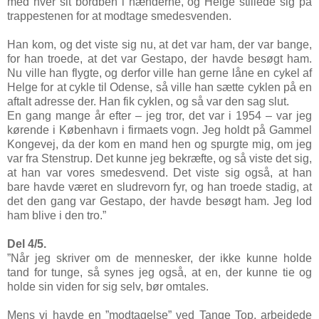
med hver sit bordben i hænderne, og Helge stillede sig på
trappestenen for at modtage smedesvenden.
Han kom, og det viste sig nu, at det var ham, der var bange,
for han troede, at det var Gestapo, der havde besøgt ham.
Nu ville han flygte, og derfor ville han gerne låne en cykel af
Helge for at cykle til Odense, så ville han sætte cyklen på en
aftalt adresse der. Han fik cyklen, og så var den sag slut.
En gang mange år efter – jeg tror, det var i 1954 – var jeg
kørende i København i firmaets vogn. Jeg holdt på Gammel
Kongevej, da der kom en mand hen og spurgte mig, om jeg
var fra Stenstrup. Det kunne jeg bekræfte, og så viste det sig,
at han var vores smedesvend. Det viste sig også, at han
bare havde været en sludrevorn fyr, og han troede stadig, at
det den gang var Gestapo, der havde besøgt ham. Jeg lod
ham blive i den tro.”
Del 4/5.
”Når jeg skriver om de mennesker, der ikke kunne holde
tand for tunge, så synes jeg også, at en, der kunne tie og
holde sin viden for sig selv, bør omtales.
Mens vi havde en ”modtagelse” ved Tange Top, arbejdede