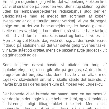
En tidlig morgentime, jeg vil tro det var omkring klokken fire,
var vi et smut inde på perronen ved Stenstrup station, og dér
uden for jernbanearbejdernes redskabshus stod der en
værktøjstaske med et meget fint sortiment af koben,
svensknøgler og alt muligt andet værktøj. Vi var da begge
enige om, at det var bane-arbejderne, der havde glemt at
sætte deres værktøj ind om aftenen, så vi satte bare tasken
helt ind ved døren til redskabshuset og fortsatte vores tur.
Men ak og ve! Næste dag viste det sig, at der havde været
indbrud på stationen, så det var selvfølgelig tyvenes taske,
vi havde stået og drøftet, mens de sikkert havde siddet skjult
og grinet godt ad os.
Som tidligere nævnt havde vi aftaler om brug af
motorkøretøjer, og disse gik alle på gengas, så der skulle
bruges en del bøgebrænde, derfor havde vi en aftale med
Egeskov skovdistrikt om, at vi skulle stjæle det brænde, vi
havde brug for i deres lagerskure på mosen ved Løgeskov.
Der hentede vi så brænde om natten; men en nat mens vi
var der, kom der nogle lokale beboere forbi, og vi forholdt os
fuldstændig roligt tilbagetrukket i skuret. Men disse
mennesker troede, at vi var tyve, så de gik om til