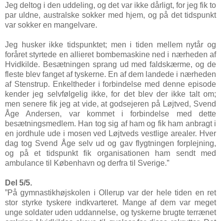
Jeg deltog i den uddeling, og det var ikke dårligt, for jeg fik to
par uldne, australske sokker med hjem, og på det tidspunkt
var sokker en mangelvare.
Jeg husker ikke tidspunktet; men i tiden mellem nytår og
foråret styrtede en allieret bombemaskine ned i nærheden af
Hvidkilde. Besætningen sprang ud med faldskærme, og de
fleste blev fanget af tyskerne. En af dem landede i nærheden
af Stenstrup. Enkeltheder i forbindelse med denne episode
kender jeg selvfølgelig ikke, for det blev der ikke talt om;
men senere fik jeg at vide, at godsejeren på Løjtved, Svend
Åge Andersen, var kommet i forbindelse med dette
besætningsmedlem. Han tog sig af ham og fik ham anbragt i
en jordhule ude i mosen ved Løjtveds vestlige arealer. Hver
dag tog Svend Åge selv ud og gav flygtningen forplejning,
og på et tidspunkt fik organisationen ham sendt med
ambulance til København og derfra til Sverige.”
Del 5/5.
”På gymnastikhøjskolen i Ollerup var der hele tiden en ret
stor styrke tyskere indkvarteret. Mange af dem var meget
unge soldater uden uddannelse, og tyskerne brugte terrænet