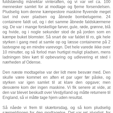
fuldstændig måneklar vinteraften, og vi var vel ca. 100
mennesker samlet for at modtage og fjerne forsendelsen.
Pludselig kom denne kæmpestore maskine flyvende meget
lavt ind over pladsen og åbnede bombelugerne. 24
containere faldt ud, og i det samme åbnede faldskærmene
sig. De var i mange forskellige farver, gule, røde, grønne, blå
og hvide, og i nogle sekunder stod de på jorden som en
kæmpe buket blomster. Så snart de var faldet til ro, gik hele
styrken i gang med at samle op og læsse containerne på 2
lastvogne og en mindre varevogn. Det hele varede ikke over
10 minutter, og så forlod man hurtigst muligt pladsen, mens
ladningen blev kørt til opbevaring og udlevering et sted i
nærheden af Odense.
Den næste modtagelse var der lidt mere besvær med. Den
skulle være kommet en aften et par uger før påske, og
styrken var igen samlet til at klare den opgave; men
desværre kom der ingen maskine. Vi fik senere at vide, at
den var blevet beskudt over Vestjylland og måtte returnere til
England, så vi måtte tage hjem uden resultat.
Så nåede vi frem til skærtorsdag, og så kom pludselig
særmeldingen for den modtagelse. Det var ret alvorligt, for