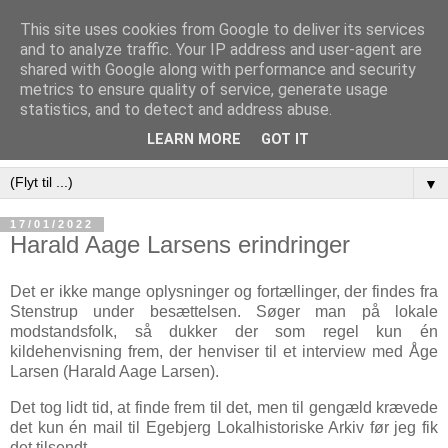
This site uses cookies from Google to deliver its services
and to analyze traffic. Your IP address and user-agent are
shared with Google along with performance and security
metrics to ensure quality of service, generate usage
statistics, and to detect and address abuse.
LEARN MORE
GOT IT
▼
17/01/2022
Harald Aage Larsens erindringer
Det er ikke mange oplysninger og fortællinger, der findes fra
Stenstrup under besættelsen. Søger man på lokale
modstandsfolk, så dukker der som regel kun én
kildehenvisning frem, der henviser til et interview med Åge
Larsen (Harald Aage Larsen).
Det tog lidt tid, at finde frem til det, men til gengæld krævede
det kun én mail til Egebjerg Lokalhistoriske Arkiv før jeg fik
det tilsendt.