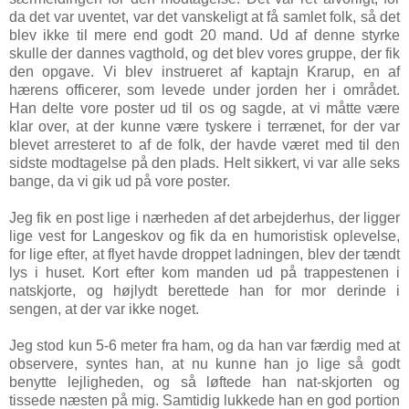
da det var uventet, var det vanskeligt at få samlet folk, så det
blev ikke til mere end godt 20 mand. Ud af denne styrke
skulle der dannes vagthold, og det blev vores gruppe, der fik
den opgave. Vi blev instrueret af kaptajn Krarup, en af
hærens officerer, som levede under jorden her i området.
Han delte vore poster ud til os og sagde, at vi måtte være
klar over, at der kunne være tyskere i terrænet, for der var
blevet arresteret to af de folk, der havde været med til den
sidste modtagelse på den plads. Helt sikkert, vi var alle seks
bange, da vi gik ud på vore poster.
Jeg fik en post lige i nærheden af det arbejderhus, der ligger
lige vest for Langeskov og fik da en humoristisk oplevelse,
for lige efter, at flyet havde droppet ladningen, blev der tændt
lys i huset. Kort efter kom manden ud på trappestenen i
natskjorte, og højlydt berettede han for mor derinde i
sengen, at der var ikke noget.
Jeg stod kun 5-6 meter fra ham, og da han var færdig med at
observere, syntes han, at nu kunne han jo lige så godt
benytte lejligheden, og så løftede han nat-skjorten og
tissede næsten på mig. Samtidig lukkede han en god portion