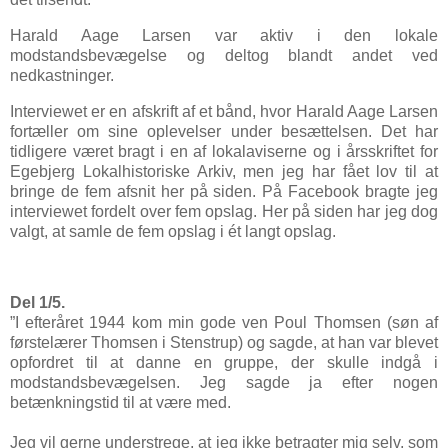
Harald Aage Larsen var aktiv i den lokale
modstandsbevægelse og deltog blandt andet ved
nedkastninger.
Interviewet er en afskrift af et bånd, hvor Harald Aage Larsen
fortæller om sine oplevelser under besættelsen. Det har
tidligere været bragt i en af lokalaviserne og i årsskriftet for
Egebjerg Lokalhistoriske Arkiv, men jeg har fået lov til at
bringe de fem afsnit her på siden. På Facebook bragte jeg
interviewet fordelt over fem opslag. Her på siden har jeg dog
valgt, at samle de fem opslag i ét langt opslag.
Del 1/5.
”I efteråret 1944 kom min gode ven Poul Thomsen (søn af
førstelærer Thomsen i Stenstrup) og sagde, at han var blevet
opfordret til at danne en gruppe, der skulle indgå i
modstandsbevægelsen. Jeg sagde ja efter nogen
betænkningstid til at være med.
Jeg vil gerne understrege, at jeg ikke betragter mig selv, som