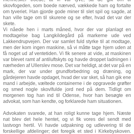
skovfogeden, som boede nærved, vækkede ham og fortalte
om tyveriet. Han gjorde gode miner til slet spil og sagde, at
han ville tage om til skurene og se efter, hvad det var der
skete.
Vi nåede hen i marts måned, hvor der var planlagt en
modtagelse bag Langkildegård på markerne ude ved
Lakkendrupvejen. Der var samlet fuld styrke til at modtage,
men der kom ingen maskine, så vi måtte tage hjem uden at
få noget ud af ventetiden. Vi fik senere at vide, at maskinen
var blevet ramt af antiluftskyts og havde droppet ladningen i
nærheden af Ullerslev mose. Det var heldigt, at det var på en
mark, der var under grundforbedring og dræning, og
gårdejeren havde opdaget, hvad der var sket, så han gik ene
mand i arbejde, væltede containerne i de opgravede grøfter
og smed nogle skovlfulde jord ned på dem. Tidligt om
morgenen tog han ind til Odense, hvor han besøgte en
advokat, som han kendte, og forklarede ham situationen.
Advokaten svarede, at han roligt kunne tage hjem. Næste
nat blev det hele hentet, og vi fik vores del sendt med
lastvogn hertil. Vi havde udpakning og udlevering til de
forskellige afdelinger; det foregik et sted i Kirkebyskoven.