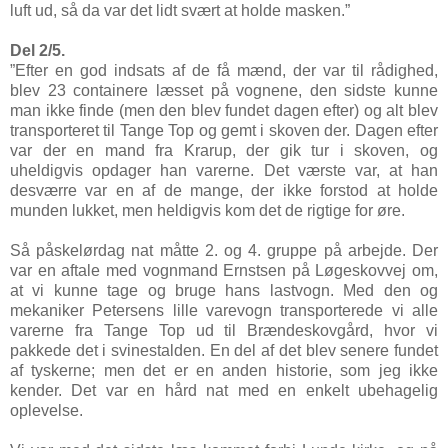
luft ud, så da var det lidt svært at holde masken.”
Del 2/5.
”Efter en god indsats af de få mænd, der var til rådighed,
blev 23 containere læsset på vognene, den sidste kunne
man ikke finde (men den blev fundet dagen efter) og alt blev
transporteret til Tange Top og gemt i skoven der. Dagen efter
var der en mand fra Krarup, der gik tur i skoven, og
uheldigvis opdager han varerne. Det værste var, at han
desværre var en af de mange, der ikke forstod at holde
munden lukket, men heldigvis kom det de rigtige for øre.
Så påskelørdag nat måtte 2. og 4. gruppe på arbejde. Der
var en aftale med vognmand Ernstsen på Løgeskovvej om,
at vi kunne tage og bruge hans lastvogn. Med den og
mekaniker Petersens lille varevogn transporterede vi alle
varerne fra Tange Top ud til Brændeskovgård, hvor vi
pakkede det i svinestalden. En del af det blev senere fundet
af tyskerne; men det er en anden historie, som jeg ikke
kender. Det var en hård nat med en enkelt ubehagelig
oplevelse.